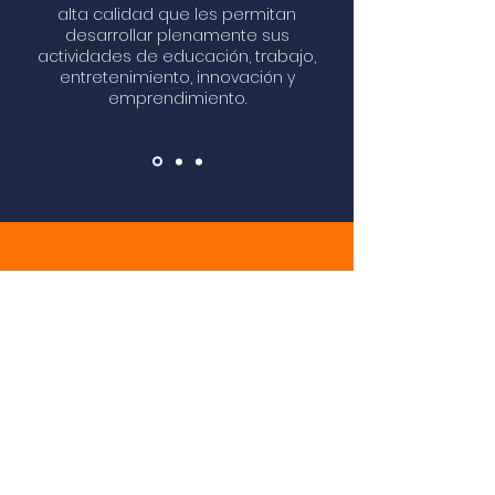
alta calidad que les permitan
desarrollar plenamente sus
actividades de educación, trabajo,
entretenimiento, innovación y
emprendimiento.
¡​Contrata aquí!
FORMAS DE
PAGO